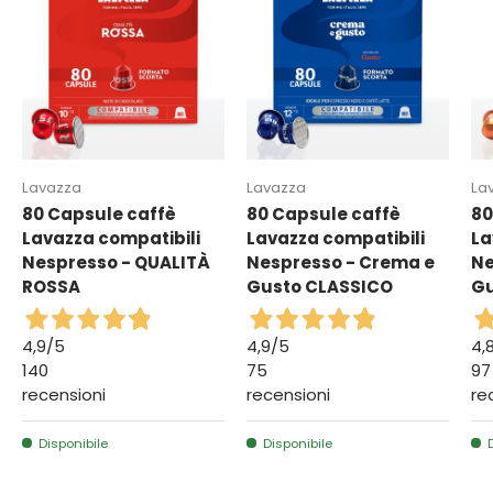
Lavazza
Lavazza
La
80 Capsule caffè
80 Capsule caffè
80
Lavazza compatibili
Lavazza compatibili
La
Nespresso - QUALITÀ
Nespresso - Crema e
Ne
ROSSA
Gusto CLASSICO
Gu
4,9
/5
4,9
/5
4,
140
75
97
recensioni
recensioni
re
Disponibile
Disponibile