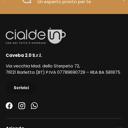
Un esperto pronto per te
Caveba 2.0 S.r.l.
Via vecchia Mad. dello Sterpeto 72,
76121 Barletta (BT) P.IVA 07789690729 – REA BA 581875
Scrivici
Facebook
Instagram
WhatsApp