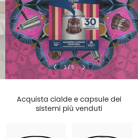
Indietro
Avanti
di
2
/
5
Acquista cialde e capsule dei
sistemi più venduti