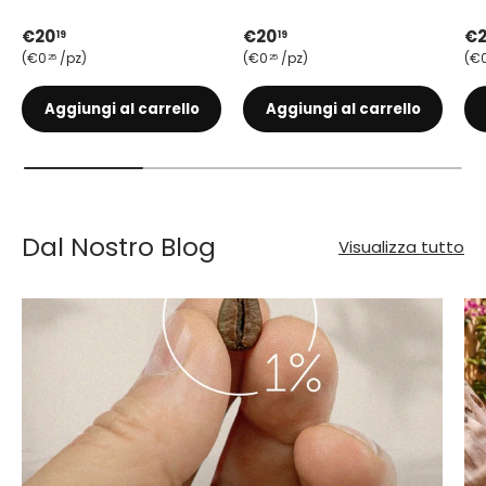
Prezzo normale
Prezzo normale
Pr
€20
€20
€
19
19
Prezzo unitario
Prezzo unitario
Pr
€0
/pz
€0
/pz
€
25
25
Aggiungi al carrello
Aggiungi al carrello
Dal Nostro Blog
Visualizza tutto