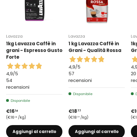
Lavazza
Lavazza
La
1kg Lavazza Caffè in
1 kg Lavazza Caffè in
1k
grani - Espresso Gusto
Grani - Qualità Rossa
Gr
Forte
4,9
/5
4,
4,9
/5
57
20
54
recensioni
re
recensioni
Disponibile
Disponibile
Prezzo normale
Prezzo normale
Pr
€16
€18
€1
14
77
Prezzo unitario
Prezzo unitario
Pr
€16
/kg
€18
/kg
€1
14
77
Aggiungi al carrello
Aggiungi al carrello