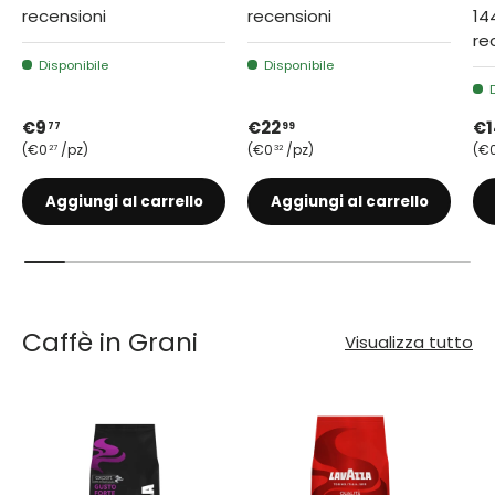
recensioni
recensioni
14
re
Disponibile
Disponibile
Prezzo normale
Prezzo normale
Pr
€9
€22
€1
77
99
Prezzo unitario
Prezzo unitario
Pr
€0
/pz
€0
/pz
€
27
32
Aggiungi al carrello
Aggiungi al carrello
Caffè in Grani
Visualizza tutto