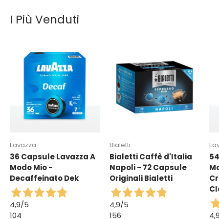
I Più Venduti
Lavazza
Bialetti
La
36 Capsule Lavazza A
Bialetti Caffè d'Italia
54
Modo Mio -
Napoli - 72 Capsule
Mo
Decaffeinato Dek
Originali Bialetti
Cr
Cl
4,9
/5
4,9
/5
104
156
4,